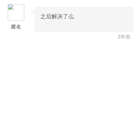
之后解决了么
匿名
3年前
+BOYCLUB连接创作者与粉丝的会员制平台
·社のVIP赞助 主用于小王子出版社国创漫画发
小动物呼吁保护联盟Panda.FM官网使用
感谢支持
严格审核内容 目前关闭普通用户发帖功能