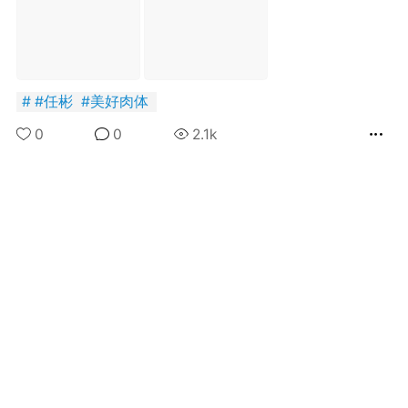
#
任彬
#
美好肉体
+BOYCLUB连接创作者与粉丝的会员制平台
0
0
2.1k
·社のVIP赞助 主用于小王子出版社国创漫画发
小动物呼吁保护联盟Panda.FM官网使用
感谢支持
严格审核内容 目前关闭普通用户发帖功能