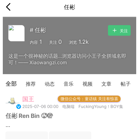
任彬
# 任彬
关注
1
0
1.2k
内容
关注
浏览
这是一个很神秘的话题...浏览器访问小王子全拼域名即
可！—— Xiaowangzi.com
全部
推荐
动态
音乐
视频
文章
帖子
国王
常驻岛民
微信公众号：童话镇 关注有惊喜
2025-07-06 00:00
电脑端
FuckingYoung！BOY集
任彬 Ren Bin 🥵🫣
...