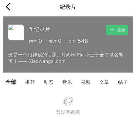
纪录片
# 纪录片
关注
0
0
548
内容
关注
浏览
这是一个很神秘的话题...浏览器访问小王子全拼域名即
可！—— Xiaowangzi.com
全部
推荐
动态
音乐
视频
文章
帖子
暂没有数据