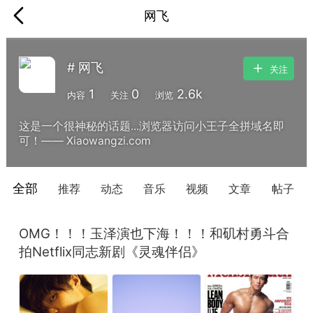
网飞
# 网飞
关注
1
0
2.6k
内容
关注
浏览
这是一个很神秘的话题...浏览器访问小王子全拼域名即
可！—— Xiaowangzi.com
全部
推荐
动态
音乐
视频
文章
帖子
OMG！！！玉泽演也下海！！！和矶村勇斗合
拍Netflix同志新剧《灵魂伴侣》