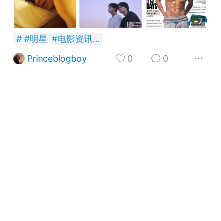
+7
#
明星
#
电影资讯
#
网飞
Princeblogboy
0
0
+BOYCLUB连接创作者与粉丝的会员制平台
·社のVIP赞助 主用于小王子出版社国创漫画发
小动物呼吁保护联盟Panda.FM官网使用
感谢支持
严格审核内容 目前关闭普通用户发帖功能