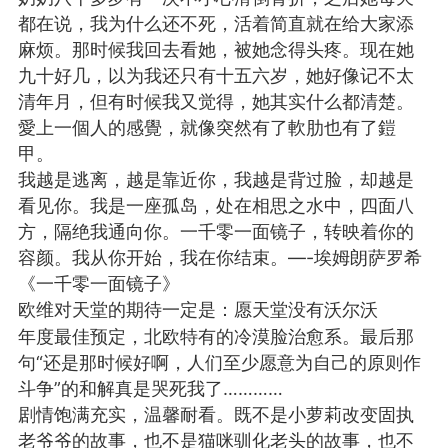
都在说，我为什么还不死，活着简直就在给大家添
麻烦。那时候我回去看她，被她念得头疼。现在她
九十好几，以为我还只有十五六岁，她好像记不太
清年月，但有时候我又觉得，她其实什么都清楚。
名天猫：
愛上一個人的感覺，就像突然有了軟肋也有了鎧
BLOG® 超便宜大
甲。
！！！！?小王子官
我越是逃离，越是靠近你，我越是背过脸，却越是
 请在天猫 或 淘宝
看见你。我是一座孤岛，处在相思之水中，四面八
【PrinceBlog
外网疯传的UFO
方，隔绝我通向你。一千零一面镜子，转映着你的
 即可购买！官方
小王子出版社
也
容颜。我从你开始，我在你结束。—-埃姆朗萨罗希
国王
0
内直接打开淘宝购
《一千零一面镜子》
子社
5
欧维对天堂的期待一定是：愿天堂没有沃尔沃
FuckingYoung！BOY集
/weibo.com/3062369367/LxSaV2dqT?
年度最佳预定，北欧特有的冷漠脸治愈系。最后那
ge_1005053062369367_profile&wvr=6&mod=weibotime&
句“还是那时候好啊，人们至少愿意为自己的原则作
斗争”的和解真是哭死我了…………
剧情饱满充实，温馨耐看。既不是小萝莉改变固执
Steve Rogers’ Outtakes
老爷爷的故事，也不是猫咪驯化老头的故事，也不