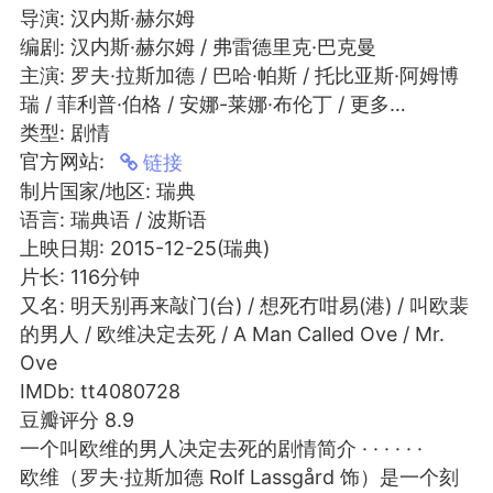
导演: 汉内斯·赫尔姆
编剧: 汉内斯·赫尔姆 / 弗雷德里克·巴克曼
主演: 罗夫·拉斯加德 / 巴哈·帕斯 / 托比亚斯·阿姆博
瑞 / 菲利普·伯格 / 安娜-莱娜·布伦丁 / 更多…
类型: 剧情
+BOYCLUB连接创作者与粉丝的会员制平台
官方网站:
链接
·社のVIP赞助 主用于小王子出版社国创漫画发
制片国家/地区: 瑞典
小动物呼吁保护联盟Panda.FM官网使用
语言: 瑞典语 / 波斯语
感谢支持
上映日期: 2015-12-25(瑞典)
严格审核内容 目前关闭普通用户发帖功能
片长: 116分钟
又名: 明天别再来敲门(台) / 想死冇咁易(港) / 叫欧裴
的男人 / 欧维决定去死 / A Man Called Ove / Mr.
Ove
IMDb: tt4080728
豆瓣评分 8.9
一个叫欧维的男人决定去死的剧情简介 · · · · · ·
欧维（罗夫·拉斯加德 Rolf Lassgård 饰）是一个刻