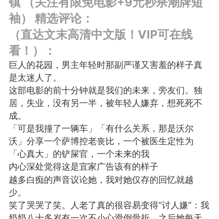
镇 （关注有限免电影+9元秒杀潮牌短
SADBOY® 一颗星 三颗星
袖） 精选评论：
独创设计 + 恶搞潮牌宝可
（直达文末高清中文版！VIP可在线
梦涂鸦 限定 亏本发售ing！
（19.9块 100% 新疆纯
看！）：
棉!）先到先得！！！！王
巨人的花园，男主年轻时那副严谨又害羞的样子真
子微博官网 抢戳?
https://www.theprince.com/discount
是太迷人了。
（内有9元福袋）Taobao
这部电影的前十分钟就是我们的未来，旁友们。独
悲伤男孩
请搜店名：SADBOY 或者
3
居，失业，没有另一半，被年轻人嫌弃，想死死不
点击此条微博内 橱窗链接?
成。
https://weibo.com/1927538117/LFMrS
ref=home微信下单 搜小程
「可是我撞了一辆车」「有什么关系，那是沃尔
序： 绝世宝藏 抖音下单
沃」分享一个萨博控老丧比，一个被医生定性为
搜：悲伤男孩 在账号橱窗
「心真大」的铲屎官，一个未来的我
内可购
内心深处觉得这是宜家广告该有的样子
越多白痴的声音议论她，我对她仅存的回忆就越
不愧是贝爷。。。。
少。
国王
0
笑了哭哭了笑。人老了真的很容易变得“讨人嫌”：我
奶奶八十多岁有一次不小心滑倒骨折，之后她每天