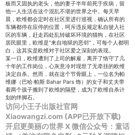
板而又固执的老头，他的妻子半年前死于疾病，留
他一人生活在这个混乱不堪的世界之中。每天早
潮牌 SADBOY®️
晨，欧维都会定时在社区里进行巡视，确认所有的
车辆都停在应停的位置，呵斥违反规定私自驶入社
欢迎来到芭比世界！ ​​​
0
区的车辆，赶走四处乱转破坏环境的猫狗，在社区
王子部落·官方号
0
居民眼里，欧维是“来自地狱的恶邻”，可每个人都明
白，这其实是欧维对于社区爱之深刻的表现。
某一日，欧维遭到了上司的解雇，离开了恪守了几
十年的工作岗位，心灰意冷对现世了无牵挂的欧维
决定自杀。然而，就在这个节骨眼上，一位名为帕
维娜（巴哈·帕斯 Bahar Pars 饰）的女子和丈夫带
着两个孩子搬到了欧维的隔壁，成为了欧维自杀计
划的绊脚石。
子社上线：大家请
信订阅号：童话镇
访问小王子出版社官网
免 + 9元短袖秒
Xiaowangzi.com (APP已开放下载)
开启更美丽の世界 X 微信公众号：童话
1