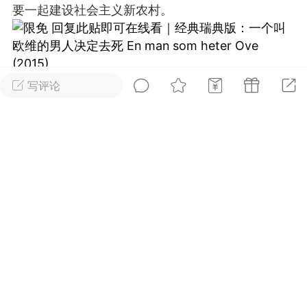
要一起建设社会主义新农村。
好艺术！
国王
0
写评论
到了 会员赞助
首页
短片
树洞|交友
我
抓紧赞助我们吧~
内容可见！！
王子部落
广告
安徒生故事 成年人一样沉
迷
国王
0