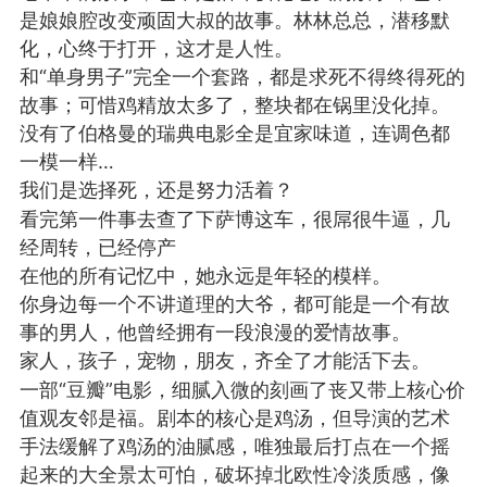
是娘娘腔改变顽固大叔的故事。林林总总，潜移默
国王
0
化，心终于打开，这才是人性。
和“单身男子”完全一个套路，都是求死不得终得死的
FuckingYoung！BOY集
故事；可惜鸡精放太多了，整块都在锅里没化掉。
没有了伯格曼的瑞典电影全是宜家味道，连调色都
一模一样…
我们是选择死，还是努力活着？
Boots star Max Parker
看完第一件事去查了下萨博这车，很屌很牛逼，几
photographed by
经周转，已经停产
Thomas Knights.
在他的所有记忆中，她永远是年轻的模样。
国王
0
你身边每一个不讲道理的大爷，都可能是一个有故
ayak 2018
事的男人，他曾经拥有一段浪漫的爱情故事。
0
家人，孩子，宠物，朋友，齐全了才能活下去。
一部“豆瓣”电影，细腻入微的刻画了丧又带上核心价
值观友邻是福。剧本的核心是鸡汤，但导演的艺术
手法缓解了鸡汤的油腻感，唯独最后打点在一个摇
起来的大全景太可怕，破坏掉北欧性冷淡质感，像