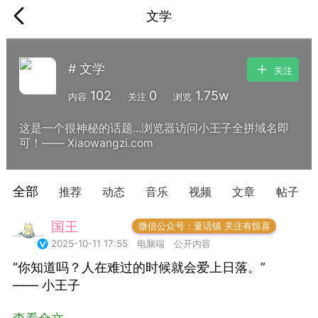
文学
# 文学
关注
102
0
1.75w
内容
关注
浏览
这是一个很神秘的话题...浏览器访问小王子全拼域名即
可！—— Xiaowangzi.com
全部
推荐
动态
音乐
视频
文章
帖子
国王
常驻岛民
微信公众号：童话镇 关注有惊喜
2025-10-11 17:55
电脑端
公开内容
“你知道吗？人在难过的时候就会爱上日落。”
—— 小王子