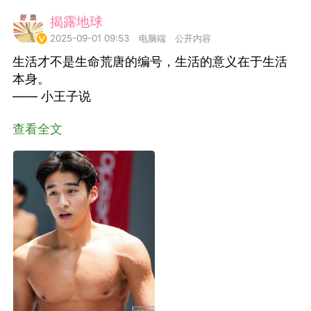
揭露地球
常驻岛民
2025-09-01 09:53
电脑端
公开内容
生活才不是生命荒唐的编号，生活的意义在于生活
本身。
名天猫：
—— 小王子说
BLOG® 超便宜大
！！！！?小王子官
查看全文
 请在天猫 或 淘宝
【PrinceBlog
外网疯传的UFO
 即可购买！官方
小王子出版社
也
国王
0
内直接打开淘宝购
子社
5
FuckingYoung！BOY集
/weibo.com/3062369367/LxSaV2dqT?
ge_1005053062369367_profile&wvr=6&mod=weibotime&
Steve Rogers’ Outtakes