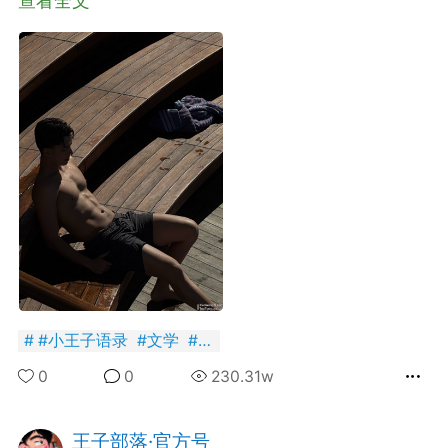
查看全文
+BOYCLUB连接创作者与粉丝的会员制平台
·社のVIP赞助 主用于小王子出版社国创漫画发
小动物呼吁保护联盟Panda.FM官网使用
感谢支持
严格审核内容 目前关闭普通用户发帖功能
#
小王子语录
#
文学
#
鸡汤
0
0
230.31w
王子部落·官方号
常驻岛民