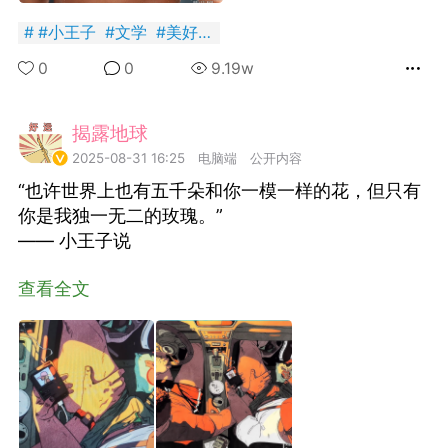
国王
0
#
小王子
#
文学
#
美好肉体
0
0
9.19w
FuckingYoung！BOY集
揭露地球
常驻岛民
2025-08-31 16:25
电脑端
公开内容
“也许世界上也有五千朵和你一模一样的花，但只有
Boots star Max Parker
photographed by
你是我独一无二的玫瑰。”
Thomas Knights.
—— 小王子说
国王
0
ayak 2018
查看全文
0