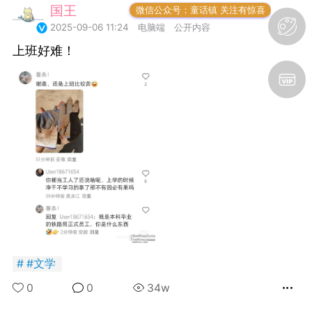
国王
常驻岛民
微信公众号：童话镇 关注有惊喜
SADBOY® 一颗星 三颗星
2025-09-06 11:24
电脑端
公开内容
独创设计 + 恶搞潮牌宝可
梦涂鸦 限定 亏本发售ing！
上班好难！
（19.9块 100% 新疆纯
棉!）先到先得！！！！王
子微博官网 抢戳?
https://www.theprince.com/discount
（内有9元福袋）Taobao
悲伤男孩
请搜店名：SADBOY 或者
3
点击此条微博内 橱窗链接?
https://weibo.com/1927538117/LFMrS
ref=home微信下单 搜小程
序： 绝世宝藏 抖音下单
搜：悲伤男孩 在账号橱窗
内可购
不愧是贝爷。。。。
#
文学
国王
0
0
0
34w