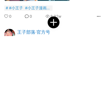
好艺术！
#
小王子
#
小王子漫画
#
文学
国王
0
0
0
8.92w
王子部落·官方号
常驻岛民
2025-08-26 17:49
电脑端
公开内容
一定要善待那些认真生活的人。
到了 会员赞助
首页
短片
树洞|交友
我
抓紧赞助我们吧~
内容可见！！
广告
安徒生故事 成年人一样沉
迷
国王
0