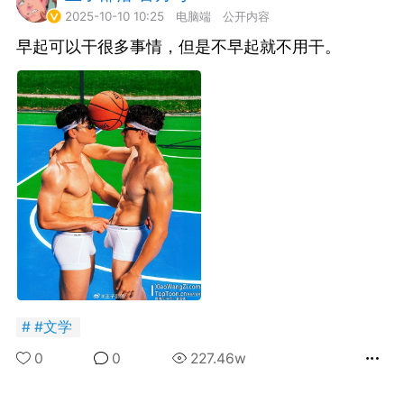
2025-10-10 10:25
电脑端
公开内容
早起可以干很多事情，但是不早起就不用干。
潮牌 SADBOY®️
欢迎来到芭比世界！ ​​​
0
王子部落·官方号
0
子社上线：大家请
信订阅号：童话镇
#
文学
免 + 9元短袖秒
0
0
227.46w
1