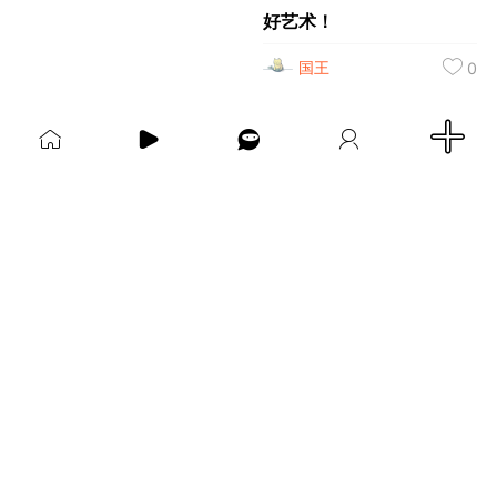
好艺术！
国王
0
首页
短片
树洞|交友
我
“使沙漠显得美丽的，是它
在某处藏着一眼泉水。”
—— 小王子
王子部落·官方号
0
FuckingYoung！BOY集
安徒生故事 成年人一样沉
迷
国王
0