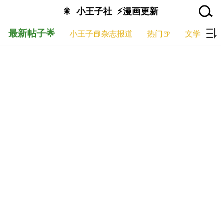
🎇
小王子社
⚡漫画更新
最新帖子🌟
小王子📕杂志报道
热门🍺
文学