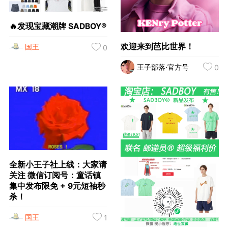
🔥发现宝藏潮牌 SADBOY®️
欢迎来到芭比世界！ ​​​
国王
0
王子部落·官方号
0
全新小王子社上线：大家请
关注 微信订阅号：童话镇
集中发布限免 + 9元短袖秒
杀！
国王
1