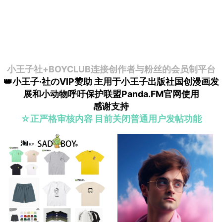
小王子社+BOYCLUB连接创作者与粉丝的会员制平台
👑小王子·社のVIP赞助 主用于小王子出版社国创漫画发
展和小动物呼吁保护联盟Panda.FM官网使用
感谢支持
☆正严格审核内容 目前关闭普通用户发帖功能