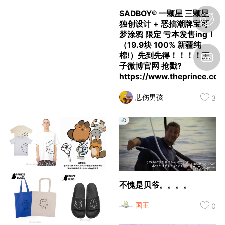
SADBOY® 一颗星 三颗星
独创设计 + 恶搞潮牌宝可
梦涂鸦 限定 亏本发售ing！
（19.9块 100% 新疆纯
棉!）先到先得！！！！王
子微博官网 抢戳?
https://www.theprince.c
（内有9元福袋）Taobao
悲伤男孩
请搜店名：SADBOY 或者
3
点击此条微博内 橱窗链接?
https://weibo.com/192753
ref=home微信下单 搜小程
序： 绝世宝藏 抖音下单
搜：悲伤男孩 在账号橱窗
内可购
不愧是贝爷。。。。
国王
0