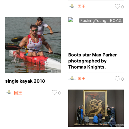
国王
0
FuckingYoung！BOY集
Boots star Max Parker
photographed by
Thomas Knights.
国王
0
single kayak 2018
国王
0