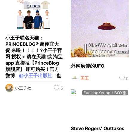
小王子联名天猫：
PRINCEBLOG® 超便宜大
促 来啦！！！！?小王子官
网 授权 + 请在天猫 或 淘宝
app 直接搜【PrinceBlog
外网疯传的UFO
旗舰店】 即可购买！官方
微博
@小王子出版社
也
国王
0
可在微博内直接打开淘宝购
小王子社
买 戳：
5
FuckingYoung！BOY集
https://weibo.com/3062369367/LxSaV2dqT?
from=page_1005053062369367_profile&wvr=6&mod=
Steve Rogers’ Outtakes