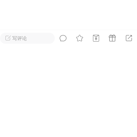
好艺术！
国王
0
写评论
首页
短片
树洞|交友
我
XTopToon韩漫集
进入！
🪄最新韩漫
更新
安徒生故事 成年人一样沉
迷
国王
0