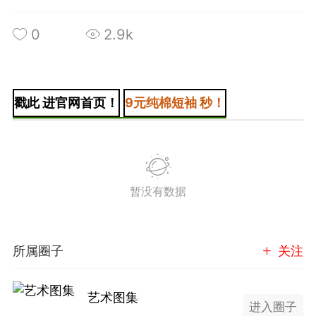
0
2.9k
潮牌 SADBOY®️
欢迎来到芭比世界！ ​​​
0
王子部落·官方号
0
戳此 进官网首页！
9元纯棉短袖 秒！
暂没有数据
子社上线：大家请
信订阅号：童话镇
所属圈子
关注
免 + 9元短袖秒
艺术图集
1
进入圈子