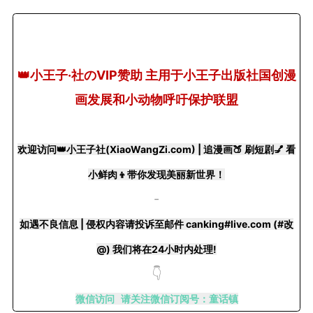
👑小王子·社のVIP赞助 主用于小王子出版社国创漫
+BOYCLUB连接创作者与粉丝的会员制平台
画发展和小动物呼吁保护联盟
·社のVIP赞助 主用于小王子出版社国创漫画发
小动物呼吁保护联盟Panda.FM官网使用
感谢支持
欢迎访问👑小王子社(XiaoWangZi.com) | 追漫画🍑 刷短剧💅 看
严格审核内容 目前关闭普通用户发帖功能
小鲜肉👦带你发现美丽新世界！
-
如遇不良信息 | 侵权内容请投诉至邮件 canking#live.com (#改
@) 我们将在24小时内处理!
👇
微信访问 请关注微信订阅号：童话镇