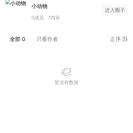
小动物
SADBOY® 一颗星 三颗星
进入圈子
独创设计 + 恶搞潮牌宝可
0成员
7内容
梦涂鸦 限定 亏本发售ing！
（19.9块 100% 新疆纯
棉!）先到先得！！！！王
全部 0
只看作者
正序
子微博官网 抢戳?
https://www.theprince.com/discount
（内有9元福袋）Taobao
悲伤男孩
请搜店名：SADBOY 或者
3
点击此条微博内 橱窗链接?
https://weibo.com/1927538117/LFMrS
ref=home微信下单 搜小程
暂没有数据
序： 绝世宝藏 抖音下单
搜：悲伤男孩 在账号橱窗
内可购
不愧是贝爷。。。。
国王
0