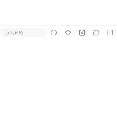
好艺术！
国王
0
写评论
首页
短片
树洞|交友
我
XTopToon韩漫集
进入！
🪄最新韩漫
更新
安徒生故事 成年人一样沉
迷
国王
0