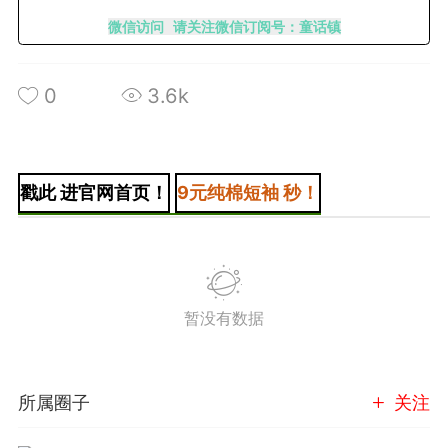
微信访问 请关注微信订阅号：童话镇
潮牌 SADBOY®️
欢迎来到芭比世界！ ​​​
0
3.6k
0
王子部落·官方号
0
戳此 进官网首页！
9元纯棉短袖 秒！
暂没有数据
子社上线：大家请
信订阅号：童话镇
免 + 9元短袖秒
所属圈子
关注
1