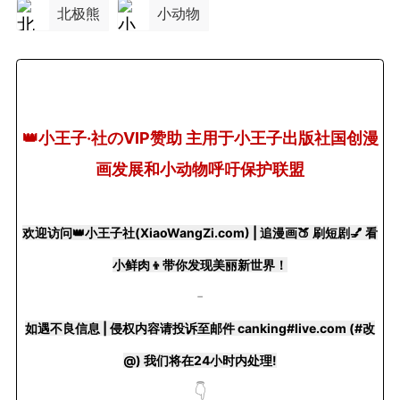
北极熊
小动物
+BOYCLUB连接创作者与粉丝的会员制平台
👑小王子·社のVIP赞助 主用于小王子出版社国创漫
·社のVIP赞助 主用于小王子出版社国创漫画发
小动物呼吁保护联盟Panda.FM官网使用
画发展和小动物呼吁保护联盟
感谢支持
严格审核内容 目前关闭普通用户发帖功能
欢迎访问👑小王子社(XiaoWangZi.com) | 追漫画🍑 刷短剧💅 看
小鲜肉👦带你发现美丽新世界！
-
如遇不良信息 | 侵权内容请投诉至邮件 canking#live.com (#改
@) 我们将在24小时内处理!
👇