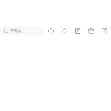
好艺术！
国王
0
写评论
到了 会员赞助
首页
短片
树洞|交友
我
抓紧赞助我们吧~
内容可见！！
广告
安徒生故事 成年人一样沉
迷
国王
0