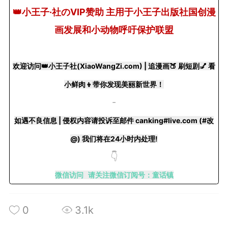
👑小王子·社のVIP赞助 主用于小王子出版社国创漫
画发展和小动物呼吁保护联盟
欢迎访问👑小王子社(XiaoWangZi.com) | 追漫画🍑 刷短剧💅 看
+BOYCLUB连接创作者与粉丝的会员制平台
·社のVIP赞助 主用于小王子出版社国创漫画发
小鲜肉👦带你发现美丽新世界！
小动物呼吁保护联盟Panda.FM官网使用
-
感谢支持
如遇不良信息 | 侵权内容请投诉至邮件 canking#live.com (#改
严格审核内容 目前关闭普通用户发帖功能
@) 我们将在24小时内处理!
👇
微信访问 请关注微信订阅号：童话镇
0
3.1k