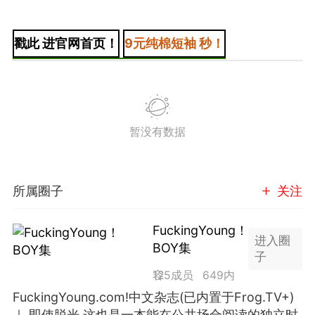
潮牌 SADBOY®️
戳此 进官网首页！
9元纯棉短袖 秒！
欢迎来到芭比世界！ ​​​
0
王子部落·官方号
0
暂没有数据
所属圈子
关注
子社上线：大家请
FuckingYoung！
进入圈
信订阅号：童话镇
BOY集
子
免 + 9元短袖秒
125成员
649内容
FuckingYoung.com!中文杂志(已内置于Frog.TV+)
1
｜ 即使脱光 这也是一本能在公共场合阅读的独立时