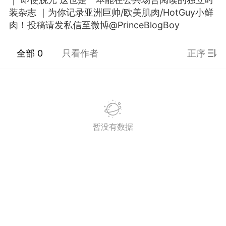
装杂志 ｜为你记录亚洲巨帅/欧美肌肉/HotGuy小鲜
SADBOY® 一颗星 三颗星
独创设计 + 恶搞潮牌宝可
肉！投稿请发私信至微博@PrinceBlogBoy
梦涂鸦 限定 亏本发售ing！
（19.9块 100% 新疆纯
全部 0
只看作者
正序
棉!）先到先得！！！！王
子微博官网 抢戳?
https://www.theprince.com/discount
（内有9元福袋）Taobao
悲伤男孩
请搜店名：SADBOY 或者
3
点击此条微博内 橱窗链接?
https://weibo.com/1927538117/LFMrS
暂没有数据
ref=home微信下单 搜小程
序： 绝世宝藏 抖音下单
搜：悲伤男孩 在账号橱窗
内可购
不愧是贝爷。。。。
国王
0