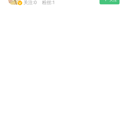
关注:
0
粉丝:
1
潮牌 SADBOY®️
欢迎来到芭比世界！ ​​​
0
王子部落·官方号
0
子社上线：大家请
信订阅号：童话镇
免 + 9元短袖秒
1