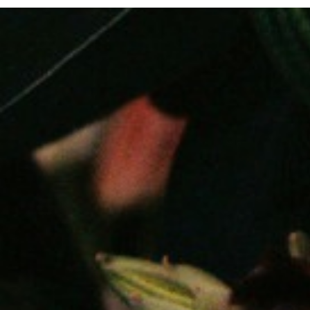
国王
0
FuckingYoung！BOY集
Boots star Max Parker
photographed by
Thomas Knights.
国王
0
ayak 2018
0