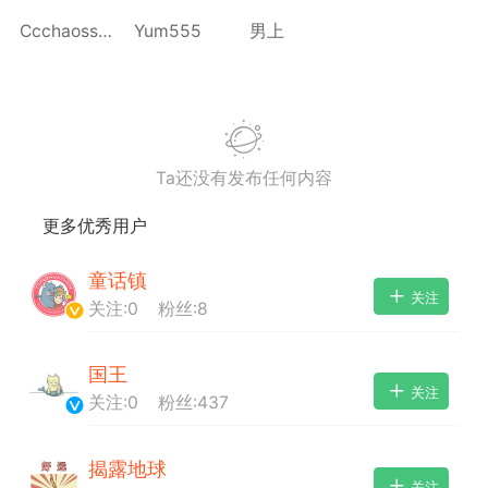
Ccchaossssss
Yum555
男上
+BOYCLUB连接创作者与粉丝的会员制平台
·社のVIP赞助 主用于小王子出版社国创漫画发
Ta还没有发布任何内容
小动物呼吁保护联盟Panda.FM官网使用
更多优秀用户
感谢支持
严格审核内容 目前关闭普通用户发帖功能
童话镇
关注
关注:
0
粉丝:
8
国王
关注
关注:
0
粉丝:
437
揭露地球
关注