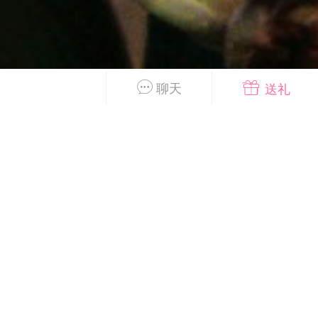
好艺术！
国王
0
关注
聊天
送礼
首页
短片
树洞|交友
我
XTopToon韩漫集
进入！
🪄最新韩漫
更新
安徒生故事 成年人一样沉
迷
国王
0