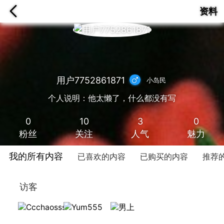
资料
用户7752861871
小岛民
个人说明：他太懒了，什么都没有写
0
10
3
0
粉丝
关注
人气
魅力
我的所有内容
已喜欢的内容
已购买的内容
推荐
访客