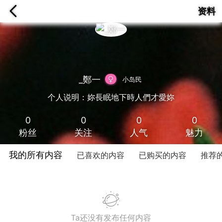
资料
_鄭一
小岛民
个人说明：妳長眠地下時人們才愛妳
0
0
0
0
粉丝
关注
人气
魅力
我的所有内容
已喜欢的内容
已购买的内容
推荐
Ta还没有发布任何内容