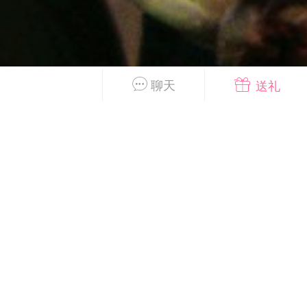
好艺术！
国王
0
关注
聊天
送礼
到了 会员赞助
首页
短片
树洞|交友
我
抓紧赞助我们吧~
内容可见！！
广告
安徒生故事 成年人一样沉
迷
国王
0