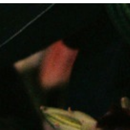
国王
0
FuckingYoung！BOY集
Boots star Max Parker
photographed by
Thomas Knights.
国王
0
ayak 2018
0