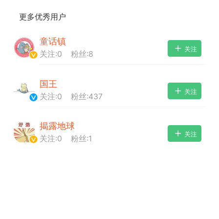
更多优秀用户
童话镇
关注
关注:
0
粉丝:
8
+BOYCLUB连接创作者与粉丝的会员制平台
·社のVIP赞助 主用于小王子出版社国创漫画发
国王
小动物呼吁保护联盟Panda.FM官网使用
关注
关注:
0
粉丝:
437
感谢支持
严格审核内容 目前关闭普通用户发帖功能
揭露地球
关注
关注:
0
粉丝:
1