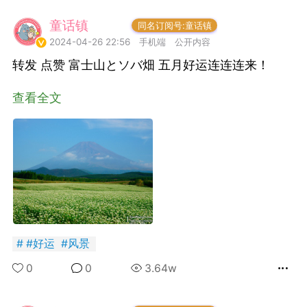
童话镇
小岛民
同名订阅号:童话镇
潮牌 SADBOY®️
2024-04-26 22:56
手机端
公开内容
欢迎来到芭比世界！ ​​​
转发 点赞 富士山とソバ畑 五月好运连连连来！
0
王子部落·官方号
0
查看全文
子社上线：大家请
信订阅号：童话镇
#
好运
#
风景
免 + 9元短袖秒
0
0
3.64w
1