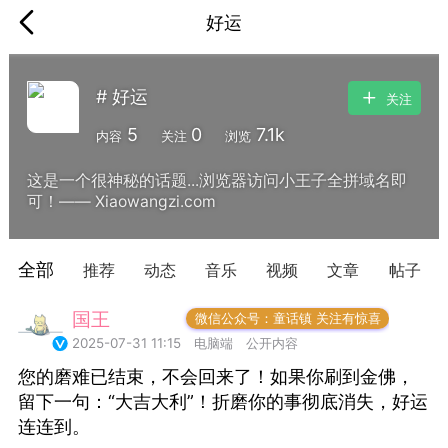
好运
# 好运
关注
5
0
7.1k
内容
关注
浏览
这是一个很神秘的话题...浏览器访问小王子全拼域名即
可！—— Xiaowangzi.com
全部
推荐
动态
音乐
视频
文章
帖子
国王
常驻岛民
微信公众号：童话镇 关注有惊喜
2025-07-31 11:15
电脑端
公开内容
您的磨难已结束，不会回来了！如果你刷到金佛，
留下一句：“大吉大利”！折磨你的事彻底消失，好运
连连到。