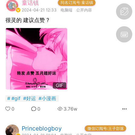
童话镇
小岛民
同名订阅号:童话镇
SADBOY® 一颗星 三颗星
2024-04-21 12:33
电脑端
公开内容
独创设计 + 恶搞潮牌宝可
很灵的 建议点赞 ? ​​​
梦涂鸦 限定 亏本发售ing！
（19.9块 100% 新疆纯
棉!）先到先得！！！！王
子微博官网 抢戳?
https://www.theprince.com/discount
（内有9元福袋）Taobao
悲伤男孩
请搜店名：SADBOY 或者
3
点击此条微博内 橱窗链接?
https://weibo.com/1927538117/LFMrS
ref=home微信下单 搜小程
序： 绝世宝藏 抖音下单
GIF
搜：悲伤男孩 在账号橱窗
内可购
#
gif
#
好运
#
小漫画
0
0
3.76w
不愧是贝爷。。。。
国王
0
Princeblogboy
神仙岛民
微信订阅号:王子部落