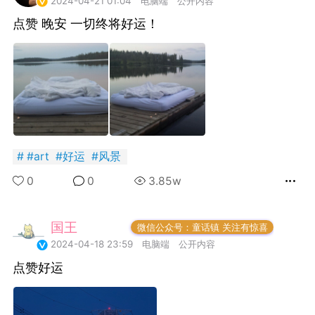
2024-04-21 01:04
电脑端
公开内容
点赞 晚安 一切终将好运！
名天猫：
BLOG® 超便宜大
！！！！?小王子官
 请在天猫 或 淘宝
【PrinceBlog
外网疯传的UFO
#
art
#
好运
#
风景
 即可购买！官方
小王子出版社
也
0
0
3.85w
国王
0
内直接打开淘宝购
子社
5
FuckingYoung！BOY集
/weibo.com/3062369367/LxSaV2dqT?
国王
常驻岛民
微信公众号：童话镇 关注有惊喜
ge_1005053062369367_profile&wvr=6&mod=weibotime&
2024-04-18 23:59
电脑端
公开内容
点赞好运
Steve Rogers’ Outtakes