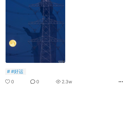
国王
0
FuckingYoung！BOY集
Boots star Max Parker
photographed by
Thomas Knights.
#
好运
国王
0
0
0
2.3w
ayak 2018
0