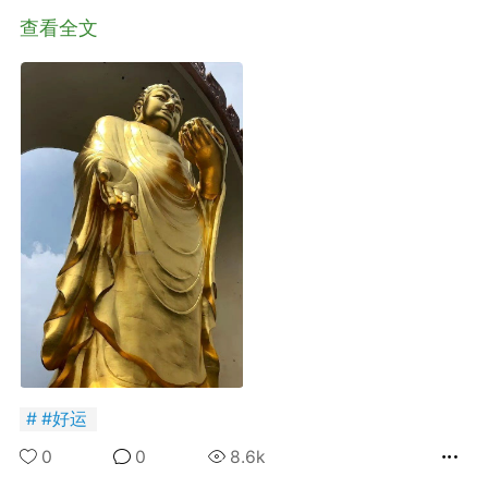
查看全文
+BOYCLUB连接创作者与粉丝的会员制平台
·社のVIP赞助 主用于小王子出版社国创漫画发
小动物呼吁保护联盟Panda.FM官网使用
感谢支持
严格审核内容 目前关闭普通用户发帖功能
#
好运
0
0
8.6k