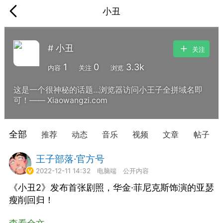
小丑
# 小丑
关注
1
0
3.3k
内容
关注
浏览
这是一个很神秘的话题...浏览器访问小王子全拼域名即
可！—— Xiaowangzi.com
全部
推荐
动态
音乐
视频
文章
帖子
王子部落·官方号
常驻岛民
2022-12-11 14:32
电脑端
公开内容
《小丑2》发布首张剧照，华金·菲尼克斯饰演的亚瑟
瘦削回归！