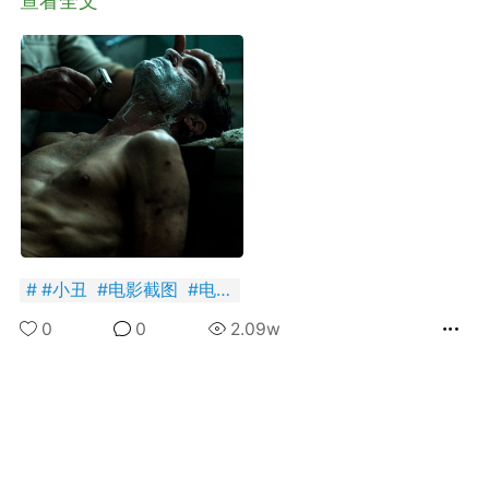
查看全文
+BOYCLUB连接创作者与粉丝的会员制平台
·社のVIP赞助 主用于小王子出版社国创漫画发
小动物呼吁保护联盟Panda.FM官网使用
感谢支持
严格审核内容 目前关闭普通用户发帖功能
#
小丑
#
电影截图
#
电影报道
0
0
2.09w