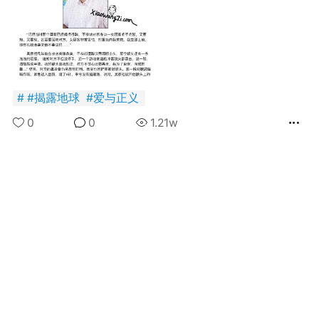
名天猫：
#
揭露地球
#
爱与正义
BLOG® 超便宜大
！！！！?小王子官
0
0
1.21w
 请在天猫 或 淘宝
【PrinceBlog
外网疯传的UFO
 即可购买！官方
小王子出版社
也
国王
0
内直接打开淘宝购
子社
5
FuckingYoung！BOY集
/weibo.com/3062369367/LxSaV2dqT?
ge_1005053062369367_profile&wvr=6&mod=weibotime&
Steve Rogers’ Outtakes