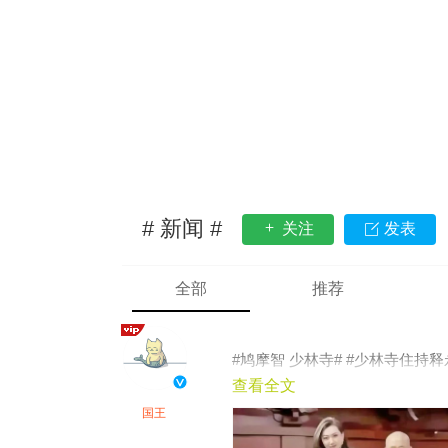
# 新闻 #
关注
发表
全部
推荐
#鸠摩智 少林寺# #少林寺住持
查看全文
国王