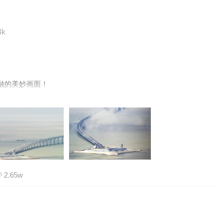
3k
融的美妙画面！
2.65w