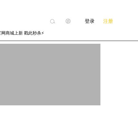
登录
注册
官网商城上新 戳此秒杀⚡