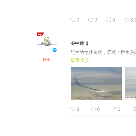
0
0
0
3.
深中通道
航拍的绝佳角度，展现了桥水交
国王
查看全文
0
0
0