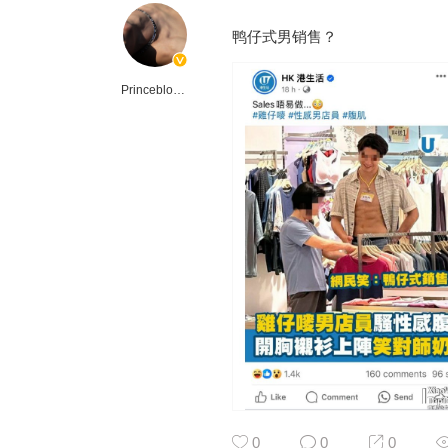
鸭仔式男销售？
Princeblogboy
0
0
0