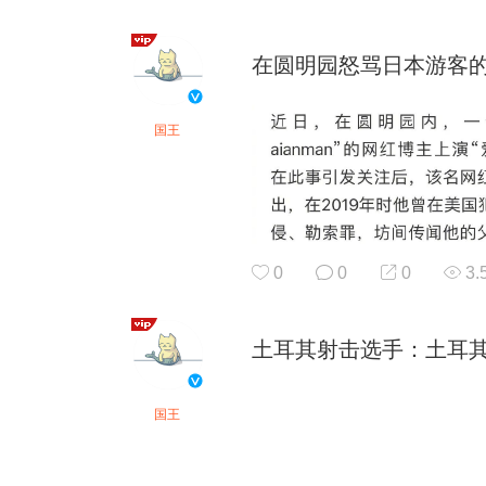
在圆明园怒骂日本游客的中
国王
0
0
0
3.
土耳其射击选手：土耳
国王