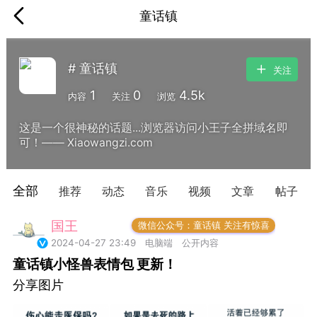
童话镇
# 童话镇
关注
1
0
4.5k
内容
关注
浏览
这是一个很神秘的话题...浏览器访问小王子全拼域名即
可！—— Xiaowangzi.com
全部
推荐
动态
音乐
视频
文章
帖子
国王
常驻岛民
微信公众号：童话镇 关注有惊喜
2024-04-27 23:49
电脑端
公开内容
童话镇小怪兽表情包 更新！
分享图片