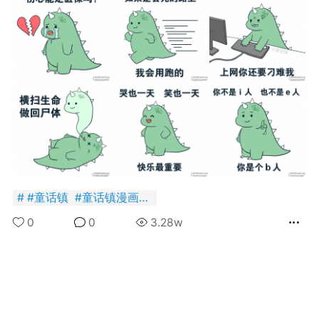
+BOYCLUB连接创作者与粉丝的会员制平台
·社のVIP赞助 主用于小王子出版社国创漫画发
小动物呼吁保护联盟Panda.FM官网使用
感谢支持
严格审核内容 目前关闭普通用户发帖功能
#
童话镇
#
童话镇漫画
#
表情包
0
0
3.28w