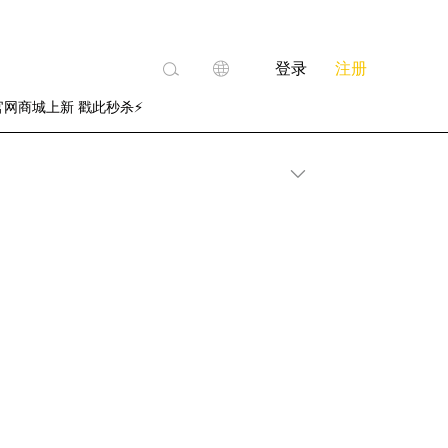
登录
注册
官网商城上新 戳此秒杀⚡