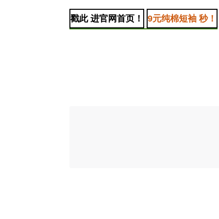
戳此 进官网首页！
9元纯棉短袖 秒！