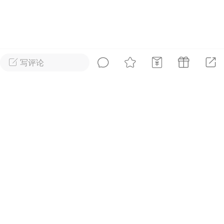
好艺术！
国王
0
写评论
“使沙漠显得美丽的，是它
首页
短片
树洞|交友
我
在某处藏着一眼泉水。”
—— 小王子
王子部落·官方号
0
FuckingYoung！BOY集
事 成年人一样沉
0