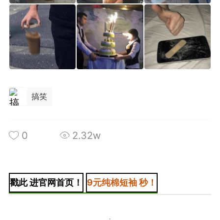
+BOYCLUB连接创作者与粉丝的会员制平台
·社のVIP赞助 主用于小王子出版社国创漫画发
小动物呼吁保护联盟Panda.FM官网使用
搞笑
感谢支持
严格审核内容 目前关闭普通用户发帖功能
0
2.32w
戳此 进官网首页！
9元纯棉短袖 秒！