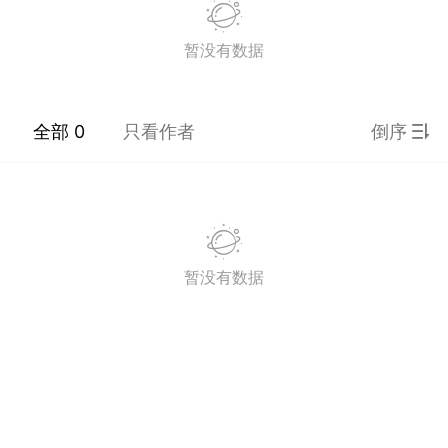
暂没有数据
潮牌 SADBOY®️
欢迎来到芭比世界！ ​​​
0
全部 0
只看作者
倒序
王子部落·官方号
0
暂没有数据
子社上线：大家请
信订阅号：童话镇
免 + 9元短袖秒
1