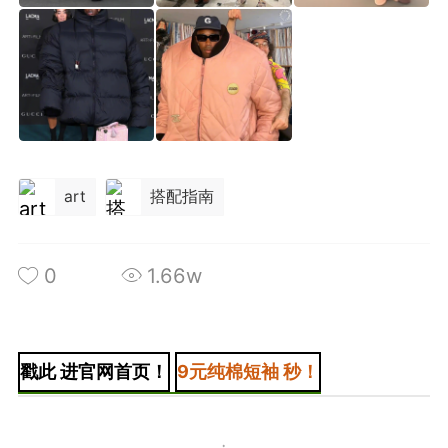
+BOYCLUB连接创作者与粉丝的会员制平台
·社のVIP赞助 主用于小王子出版社国创漫画发
小动物呼吁保护联盟Panda.FM官网使用
art
搭配指南
感谢支持
严格审核内容 目前关闭普通用户发帖功能
0
1.66w
戳此 进官网首页！
9元纯棉短袖 秒！