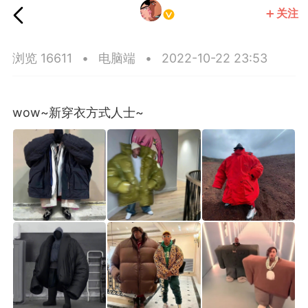
关注
王子部落·官方号
浏览 16611
•
电脑端
•
2022-10-22 23:53
wow~新穿衣方式人士~