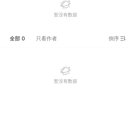
暂没有数据
潮牌 SADBOY®️
欢迎来到芭比世界！ ​​​
0
全部 0
只看作者
倒序
王子部落·官方号
0
暂没有数据
子社上线：大家请
信订阅号：童话镇
免 + 9元短袖秒
1