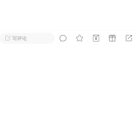
好艺术！
国王
0
写评论
首页
短片
树洞|交友
我
XTopToon韩漫集
进入！
🪄最新韩漫
更新
安徒生故事 成年人一样沉
迷
国王
0