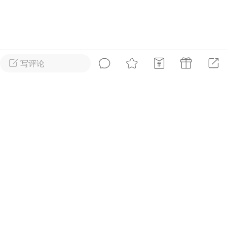
好艺术！
国王
0
写评论
首页
短片
树洞|交友
我
XTopToon韩漫集
进入！
🪄最新韩漫
更新
安徒生故事 成年人一样沉
迷
国王
0