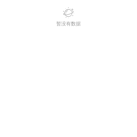
潮牌 SADBOY®️
暂没有数据
欢迎来到芭比世界！ ​​​
0
王子部落·官方号
0
子社上线：大家请
信订阅号：童话镇
免 + 9元短袖秒
1