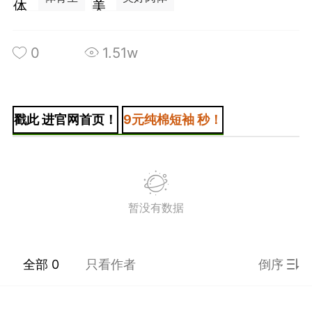
0
1.51w
+BOYCLUB连接创作者与粉丝的会员制平台
·社のVIP赞助 主用于小王子出版社国创漫画发
戳此 进官网首页！
9元纯棉短袖 秒！
小动物呼吁保护联盟Panda.FM官网使用
感谢支持
严格审核内容 目前关闭普通用户发帖功能
暂没有数据
全部 0
只看作者
倒序