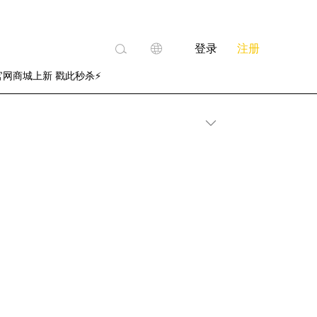
登录
注册
官网商城上新 戳此秒杀⚡