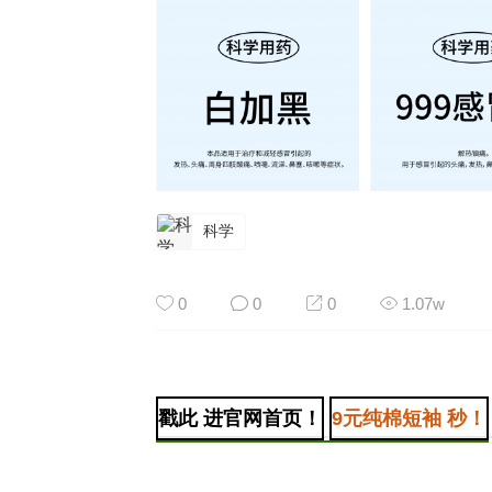
科学
0
0
0
1.07w
戳此 进官网首页！
9元纯棉短袖 秒！