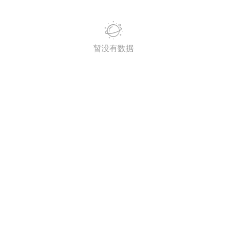
潮牌 SADBOY®️
欢迎来到芭比世界！ ​​​
0
暂没有数据
王子部落·官方号
0
子社上线：大家请
信订阅号：童话镇
免 + 9元短袖秒
1