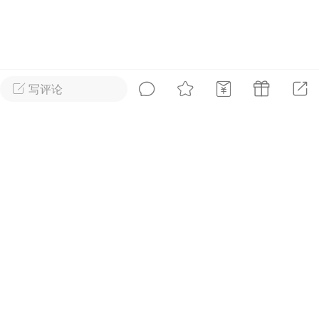
好艺术！
国王
0
写评论
“使沙漠显得美丽的，是它
首页
短片
树洞|交友
我
在某处藏着一眼泉水。”
—— 小王子
王子部落·官方号
0
FuckingYoung！BOY集
事 成年人一样沉
0