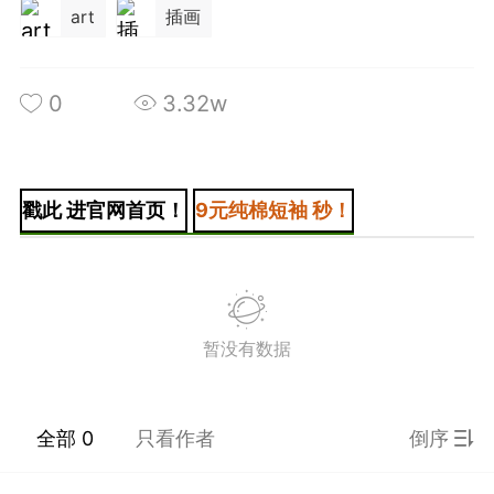
art
插画
0
3.32w
+BOYCLUB连接创作者与粉丝的会员制平台
·社のVIP赞助 主用于小王子出版社国创漫画发
小动物呼吁保护联盟Panda.FM官网使用
戳此 进官网首页！
9元纯棉短袖 秒！
感谢支持
严格审核内容 目前关闭普通用户发帖功能
暂没有数据
全部 0
只看作者
倒序