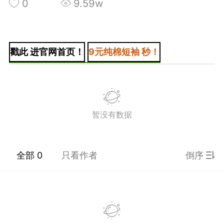
0
9.59w
戳此 进官网首页！
9元纯棉短袖 秒！
+BOYCLUB连接创作者与粉丝的会员制平台
·社のVIP赞助 主用于小王子出版社国创漫画发
小动物呼吁保护联盟Panda.FM官网使用
感谢支持
暂没有数据
严格审核内容 目前关闭普通用户发帖功能
全部 0
只看作者
倒序