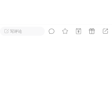
好艺术！
国王
0
写评论
到了 会员赞助
首页
短片
树洞|交友
我
抓紧赞助我们吧~
内容可见！！
广告
安徒生故事 成年人一样沉
迷
国王
0