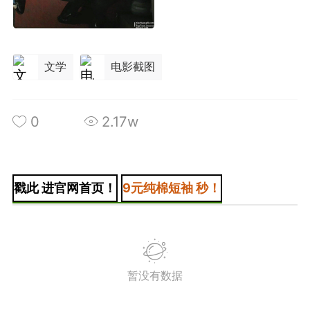
文学
电影截图
+BOYCLUB连接创作者与粉丝的会员制平台
·社のVIP赞助 主用于小王子出版社国创漫画发
0
2.17w
小动物呼吁保护联盟Panda.FM官网使用
感谢支持
严格审核内容 目前关闭普通用户发帖功能
戳此 进官网首页！
9元纯棉短袖 秒！
暂没有数据