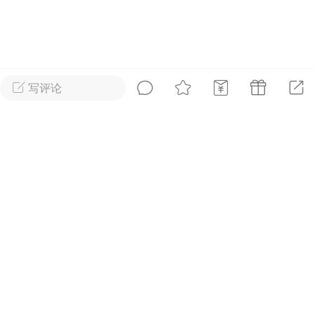
好艺术！
国王
0
写评论
首页
短片
树洞|交友
我
XTopToon韩漫集
进入！
🪄最新韩漫
更新
安徒生故事 成年人一样沉
迷
国王
0