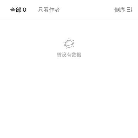
全部 0
只看作者
倒序
潮牌 SADBOY®️
欢迎来到芭比世界！ ​​​
0
王子部落·官方号
0
暂没有数据
子社上线：大家请
信订阅号：童话镇
免 + 9元短袖秒
1