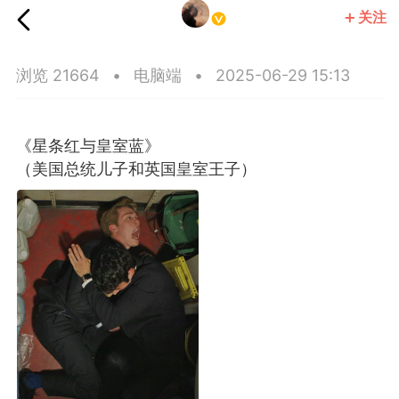
关注
Princeblogboy
浏览 21664
•
电脑端
•
2025-06-29 15:13
《星条红与皇室蓝》
（美国总统儿子和英国皇室王子）