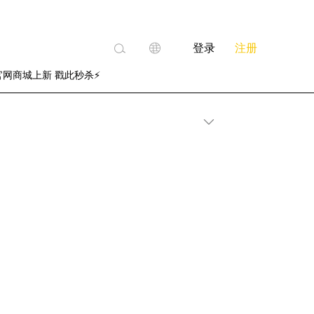
登录
注册
官网商城上新 戳此秒杀⚡