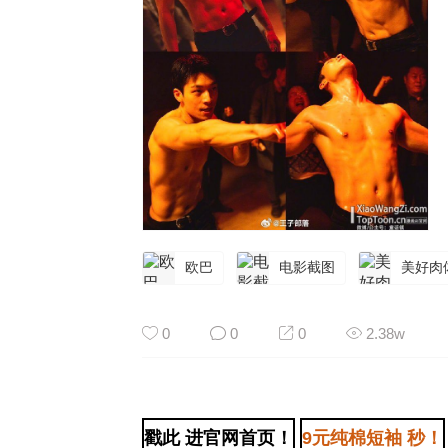
欧巴
电影截图
美好肉
0
0
0
2.38w
戳此 进官网首页！
9元纯棉短袖 秒！