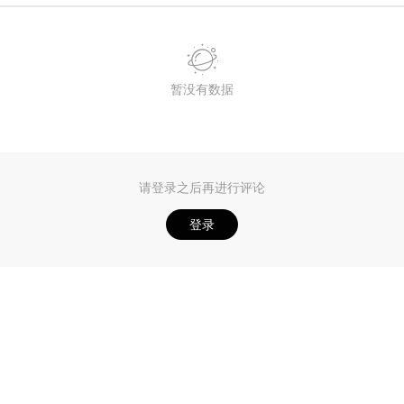
暂没有数据
请登录之后再进行评论
登录