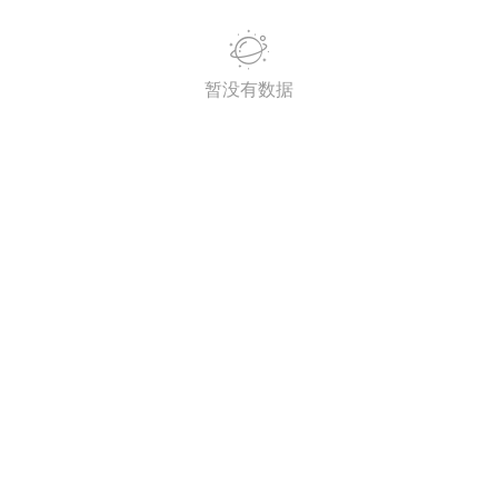
潮牌 SADBOY®️
暂没有数据
欢迎来到芭比世界！ ​​​
0
王子部落·官方号
0
子社上线：大家请
信订阅号：童话镇
免 + 9元短袖秒
1