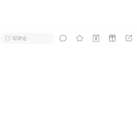
好艺术！
国王
0
写评论
到了 会员赞助
首页
短片
树洞|交友
我
抓紧赞助我们吧~
内容可见！！
广告
安徒生故事 成年人一样沉
迷
国王
0