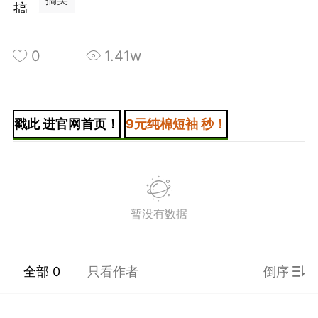
0
1.41w
+BOYCLUB连接创作者与粉丝的会员制平台
·社のVIP赞助 主用于小王子出版社国创漫画发
戳此 进官网首页！
9元纯棉短袖 秒！
小动物呼吁保护联盟Panda.FM官网使用
感谢支持
严格审核内容 目前关闭普通用户发帖功能
暂没有数据
全部 0
只看作者
倒序