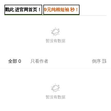
戳此 进官网首页！
9元纯棉短袖 秒！
潮牌 SADBOY®️
欢迎来到芭比世界！ ​​​
0
王子部落·官方号
0
暂没有数据
全部 0
只看作者
倒序
子社上线：大家请
信订阅号：童话镇
免 + 9元短袖秒
暂没有数据
1