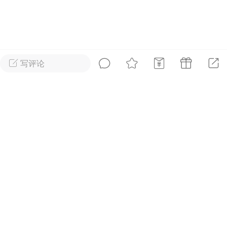
好艺术！
国王
0
写评论
到了 会员赞助
首页
短片
树洞|交友
我
抓紧赞助我们吧~
内容可见！！
广告
安徒生故事 成年人一样沉
迷
国王
0