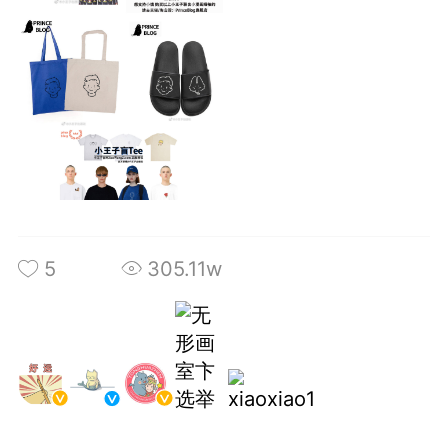
+BOYCLUB连接创作者与粉丝的会员制平台
·社のVIP赞助 主用于小王子出版社国创漫画发
小动物呼吁保护联盟Panda.FM官网使用
感谢支持
严格审核内容 目前关闭普通用户发帖功能
5
305.11w