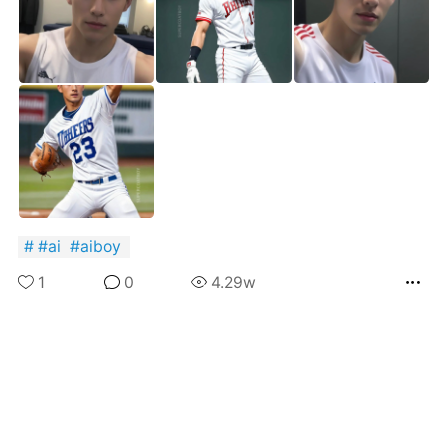
国王
0
FuckingYoung！BOY集
Boots star Max Parker
photographed by
Thomas Knights.
#
ai
#
aiboy
国王
0
ayak 2018
1
0
4.29w
0