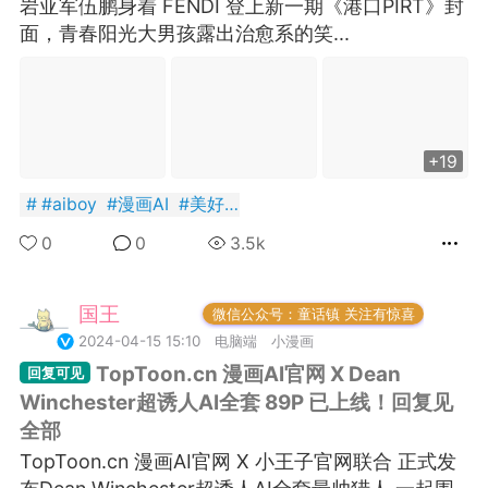
岩亚军伍鹏身着 FENDI 登上新一期《港口PIRT》封
面，青春阳光大男孩露出治愈系的笑...
+BOYCLUB连接创作者与粉丝的会员制平台
+19
·社のVIP赞助 主用于小王子出版社国创漫画发
#
aiboy
#
漫画AI
#
美好肉体
小动物呼吁保护联盟Panda.FM官网使用
感谢支持
0
0
3.5k
严格审核内容 目前关闭普通用户发帖功能
国王
常驻岛民
微信公众号：童话镇 关注有惊喜
2024-04-15 15:10
电脑端
小漫画
TopToon.cn 漫画AI官网 X Dean
Winchester超诱人AI全套 89P 已上线！回复见
全部
TopToon.cn 漫画AI官网 X 小王子官网联合 正式发