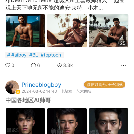
布Dean Winchester超诱人AI全套最帅猎人 一起围
观上天下地无所不能的迪安·莱特。小木...
潮牌 SADBOY®️
欢迎来到芭比世界！ ​​​
0
王子部落·官方号
0
+25
#
aiboy
#
BL
#
toptoon
0
6
3.3k
Princeblogboy
神仙岛民
微信订阅号:王子部落
2024-03-02 14:40
电脑端
艺术图集
子社上线：大家请
中国各地区AI帅哥 ​​​
信订阅号：童话镇
免 + 9元短袖秒
1