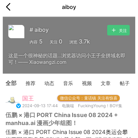
aiboy
# aiboy
关注
5
0
3.7k
内容
关注
浏览
这是一个很神秘的话题...浏览器访问小王子全拼域名即
可！—— Xiaowangzi.com
全部
推荐
动态
音乐
视频
文章
帖子
国王
常驻岛民
微信公众号：童话镇 关注有惊喜
2024-09-13 17:44
电脑端
FuckingYoung！BOY集
伍鹏 × 港口 PORT China Issue 08 2024 +
manhua.ai 漫画少年组图！
伍鹏 × 港口 PORT China Issue 08 2024奥运会攀