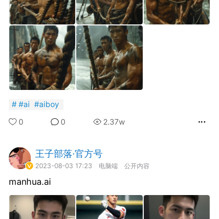
名天猫：
BLOG® 超便宜大
！！！！?小王子官
 请在天猫 或 淘宝
【PrinceBlog
#
ai
#
aiboy
外网疯传的UFO
 即可购买！官方
0
0
2.37w
小王子出版社
也
国王
0
内直接打开淘宝购
子社
5
王子部落·官方号
FuckingYoung！BOY集
/weibo.com/3062369367/LxSaV2dqT?
常驻岛民
ge_1005053062369367_profile&wvr=6&mod=weibotime&
2023-08-03 17:23
电脑端
公开内容
manhua.ai
Steve Rogers’ Outtakes