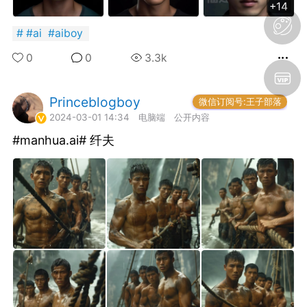
+14
SADBOY® 一颗星 三颗星
独创设计 + 恶搞潮牌宝可
#
ai
#
aiboy
梦涂鸦 限定 亏本发售ing！
0
0
3.3k
（19.9块 100% 新疆纯
棉!）先到先得！！！！王
子微博官网 抢戳?
Princeblogboy
神仙岛民
微信订阅号:王子部落
https://www.theprince.com/discount
2024-03-01 14:34
电脑端
公开内容
（内有9元福袋）Taobao
悲伤男孩
请搜店名：SADBOY 或者
3
#manhua.ai# 纤夫 ​​​
点击此条微博内 橱窗链接?
https://weibo.com/1927538117/LFMrS
ref=home微信下单 搜小程
序： 绝世宝藏 抖音下单
搜：悲伤男孩 在账号橱窗
内可购
不愧是贝爷。。。。
国王
0