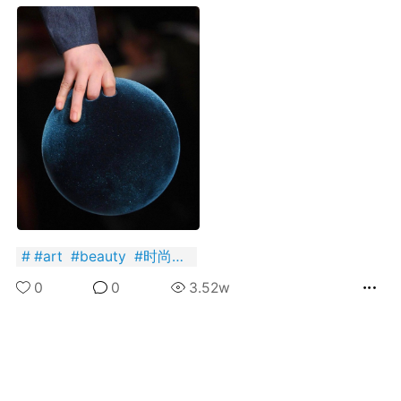
+BOYCLUB连接创作者与粉丝的会员制平台
·社のVIP赞助 主用于小王子出版社国创漫画发
小动物呼吁保护联盟Panda.FM官网使用
感谢支持
严格审核内容 目前关闭普通用户发帖功能
#
art
#
beauty
#
时尚单品
0
0
3.52w