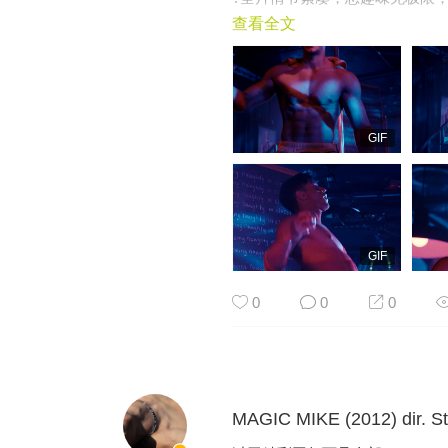
查看全文
GIF
GIF
0
0
0
MAGIC MIKE (2012) dir. S