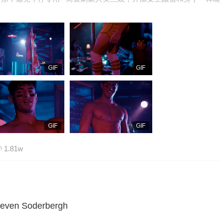
GIF
GIF
GIF
GIF
1.81w
teven Soderbergh