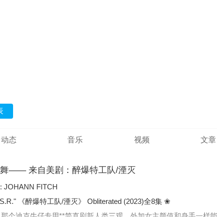
表
动态
音乐
视频
文章
舞—— 来自美剧：醉爆特工队/湮灭
P6: JOHANN FITCH
e U.S.S.R." 《醉爆特工队/湮灭》 Obliterated (2023)全8集 ❀
，那个迪克牛仔专用**简直刷新人类三观，外加女主颜值和身手一样