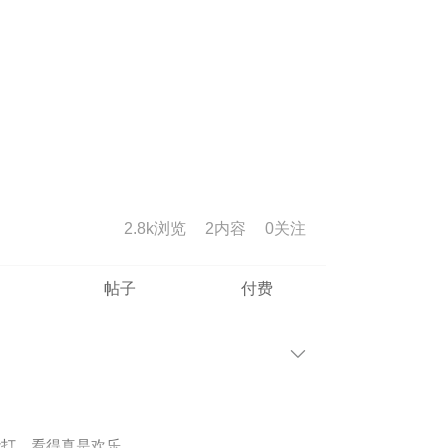
2.8k浏览
2内容
0
关注
帖子
付费
能打，看得真是欢乐。