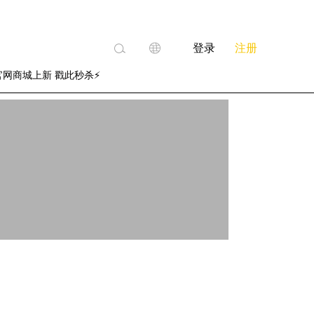
登录
注册
官网商城上新 戳此秒杀⚡