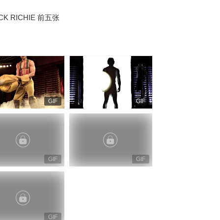
ICK RICHIE 前五张
GIF
GIF
GIF
GIF
GIF