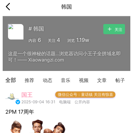
韩国
# 韩国
关注
6
4
1.19w
内容
关注
浏览
这是一个很神秘的话题...浏览器访问小王子全拼域名即
可！—— Xiaowangzi.com
全部
推荐
动态
音乐
视频
文章
帖子
国王
常驻岛民
微信公众号：童话镇 关注有惊喜
2025-09-04 16:31
电脑端
公开内容
2PM 17周年