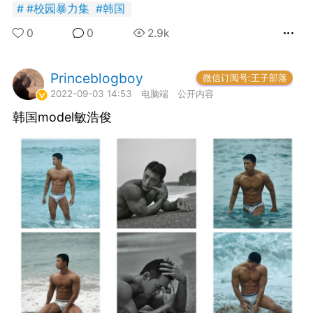
#
校园暴力集
#
韩国
国王
0
0
0
2.9k
FuckingYoung！BOY集
Princeblogboy
神仙岛民
微信订阅号:王子部落
2022-09-03 14:53
电脑端
公开内容
韩国model敏浩俊 ​​​​
Boots star Max Parker
photographed by
Thomas Knights.
国王
0
ayak 2018
0