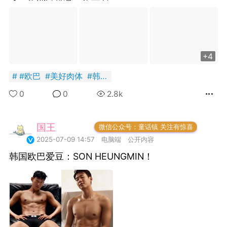
潮牌 SADBOY®️
欢迎来到芭比世界！ ​​​
0
+4
王子部落·官方号
0
#
欧巴
#
美好肉体
#
韩国
0
0
2.8k
国王
常驻岛民
微信公众号：童话镇 关注有惊喜
2025-07-09 14:57
电脑端
公开内容
韩国欧巴爱豆：SON HEUNGMIN！
子社上线：大家请
信订阅号：童话镇
免 + 9元短袖秒
1