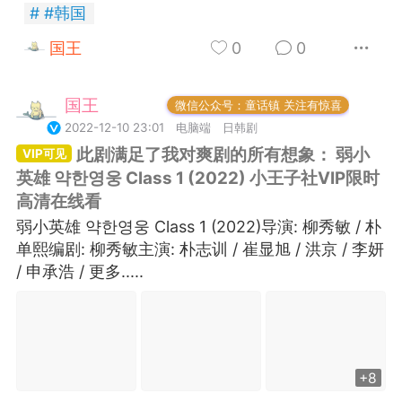
#
韩国
国王
0
0
国王
常驻岛民
微信公众号：童话镇 关注有惊喜
名天猫：
2022-12-10 23:01
电脑端
日韩剧
BLOG® 超便宜大
！！！！?小王子官
此剧满足了我对爽剧的所有想象： 弱小
 请在天猫 或 淘宝
英雄 약한영웅 Class 1 (2022) 小王子社VIP限时
【PrinceBlog
外网疯传的UFO
高清在线看
 即可购买！官方
弱小英雄 약한영웅 Class 1 (2022)导演: 柳秀敏 / 朴
小王子出版社
也
国王
0
内直接打开淘宝购
单熙编剧: 柳秀敏主演: 朴志训 / 崔显旭 / 洪京 / 李妍
子社
5
/ 申承浩 / 更多.....
FuckingYoung！BOY集
/weibo.com/3062369367/LxSaV2dqT?
ge_1005053062369367_profile&wvr=6&mod=weibotime&
+8
Steve Rogers’ Outtakes