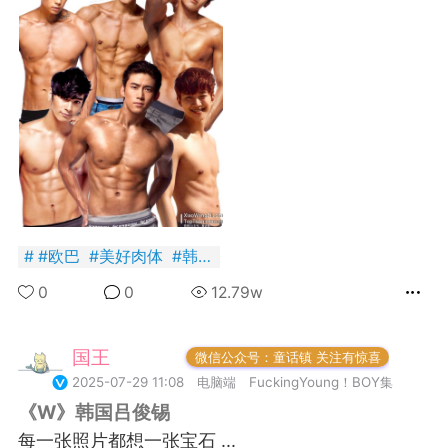
+BOYCLUB连接创作者与粉丝的会员制平台
·社のVIP赞助 主用于小王子出版社国创漫画发
小动物呼吁保护联盟Panda.FM官网使用
感谢支持
严格审核内容 目前关闭普通用户发帖功能
#
欧巴
#
美好肉体
#
韩国
0
0
12.79w
国王
常驻岛民
微信公众号：童话镇 关注有惊喜
2025-07-29 11:08
电脑端
FuckingYoung！BOY集
《W》韩国吕俊锡
每一张照片都想一张宝石 ...