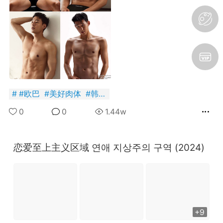
SADBOY® 一颗星 三颗星
独创设计 + 恶搞潮牌宝可
梦涂鸦 限定 亏本发售ing！
（19.9块 100% 新疆纯
棉!）先到先得！！！！王
子微博官网 抢戳?
https://www.theprince.com/discount
（内有9元福袋）Taobao
#
欧巴
#
美好肉体
#
韩国
悲伤男孩
请搜店名：SADBOY 或者
3
点击此条微博内 橱窗链接?
0
0
1.44w
https://weibo.com/1927538117/LFMrS
ref=home微信下单 搜小程
序： 绝世宝藏 抖音下单
恋爱至上主义区域 연애 지상주의 구역 (2024)
搜：悲伤男孩 在账号橱窗
内可购
不愧是贝爷。。。。
国王
0
+9