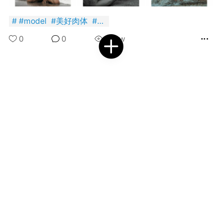
好艺术！
#
model
#
美好肉体
#
韩国
国王
0
0
0
2.16w
到了 会员赞助
首页
短片
树洞|交友
我
抓紧赞助我们吧~
内容可见！！
王子部落
广告
安徒生故事 成年人一样沉
迷
国王
0